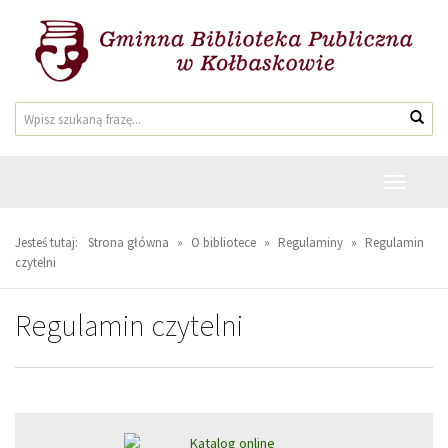
Przejdź
Przejdź
do
do
głównej
wyszukiwarki
treści
Wyszukiwarka
Wys
Przełącz
nawigacj
Jesteś tutaj:
Strona główna
»
O bibliotece
»
Regulaminy
»
Regulamin
czytelni
Regulamin czytelni