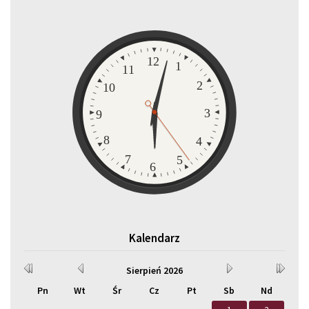
Zegar
12
1
11
2
10
3
9
8
4
7
5
6
Kalendarz
Rok
Miesiąc
Miesiąc
Rok
Sierpień
2026
wcześniej
wcześniej
później
później
Pn
Wt
Śr
Cz
Pt
Sb
Nd