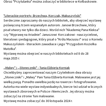
Obraz "Przytulanka" można zobaczyć w bibliotece w Kołbaskowie.
"Literackie portrety. Brzechwa, Korczak, Makuszyński"
Serdecznie zapraszamy do naszych bibliotek, aby obejrzeć wystawę
poświęconą trzem wspaniałym autorom. Janowi Brzechwie, który
pisał utwory nie tylko dla dzieci. Wsród nich "Akademię Pana Kleksa"
czy "Wyprawę na Ariadnie". Januszowi Korczakowi - nauczycielowi,
literatowi i pedagogowi, który pisał o "Królu Maciusiu I" oraz o Kornelu
Makuszyńskim - literackim zawadiace i jego "Przygodom Koziołka
Matołka".
Wystawę można obejrzeć w naszych bibliotekach od 8 do 28
maja.2025 r.
,,Malwy'' i ,,Słoneczniki" - Tunia Elżbieta Korniak
Chcielibyśmy zaprezentować naszym Czytelnikom dwa obrazy
„Słoneczniki” i „Malwy” Pani Tunia Elżbieta Korniak. Malowanie jest jej
wielką pasją. Ponadto uwielbia jazdę na rowerze i fotografowanie.
Autorka ma wiele wystaw indywidualnych, bierze też udział w licznych
wystawach zbiorowych w Polsce i Niemczech. Jej obrazy można
zobaczyć na stronie Tuni malowanie.
Wystawę można zobaczyć do 30 listopada 2024 r.