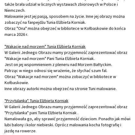
także brała udział w licznych wystawach zbiorowych w Polsce i
Niemczech.
Malowanie jest jej pasją, sposobem na życie. Inne jej obrazy można
zobaczyć na
fanpejdżu Tunia Elżbieta Korniak
.
Obraz "Ona" można obejrzeć w bibliotece w Kołbaskowie do końca
marca 2026 r.
"Wakacje nad morzem" Tunia Elżbieta Korniak
W Galerii Jednego Obrazu mamy przyjemność zaprezentować obraz
"Wakacje nad morzem" Pani Tunia Elżbieta Korniak.
Jest on jej wspomnieniem z pleneru nad Morzem Bałtyckim.
Patrząc w niego odnosi się wrażenie, że słychać szum fal.
Obraz "Wakacje nad morzem" można zobaczyć w bibliotece w
Kołbaskowie.
Inne obrazy autorki można obejrzeć na stronie Tuni malowanie.
"Przytulanka". Tunia Elżbieta Korniak
W Galerii Jednego Obrazu mamy przyjemność zaprezentować obraz
"Przytulanka" pani Tunia Elżbieta Korniak .
Namalowała go, aby sprawić przyjemność dzieciom. Ponadto jak mówi
lubi balony i kolor niebieski. Oprócz malowania kocha fotografię i
jazdę na rowerze.