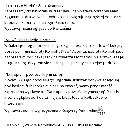
"Tajemnice Afryki" - Anna Zygmunt
Zapraszamy do biblioteki w Przecławiu na wystawę obrazów Anny
Zygmunt, która
w swojej twórczości nawiązuje najczęściej do obrazu
kobiety, skupiając się na wyrażaniu emocji.
Wystawę można oglądać do 9 września.
"Staw" - Tunia Elżbieta Korniak
W Galerii jednego obrazu mamy przyjemność zaprezentować kolejny
obraz pani Tuni Elżbiety Korniak „Staw”. Autorka, Elżbieta Korniak jest
zagorzałą miłośniczką jazdy na rowerze i fotografii. Malarstwo jest jej
drugą naturą. Przy tym się relaksuje i łapie siły na kolejne podróże.
"Na tropie …powieści kryminalnej"
Z okazji XXI Ogólnopolskiego Tygodnia Bibliotek odbywającego się
pod hasłem "Biblioteka-miejsce na czasie", mamy przyjemność
zaprosić na wystawę pt.:"Na tropie …powieści kryminalnej". Plakaty
można oglądać od 8 do 23 maja w bibliotece w Kołbaskowie i
Przecławiu.
Wystawa została wypożyczona z Książnicy Pomorskiej
,,Malwy'' i ,,Staw w Kołbaskowie'' - Tunia Elżbieta Korniak