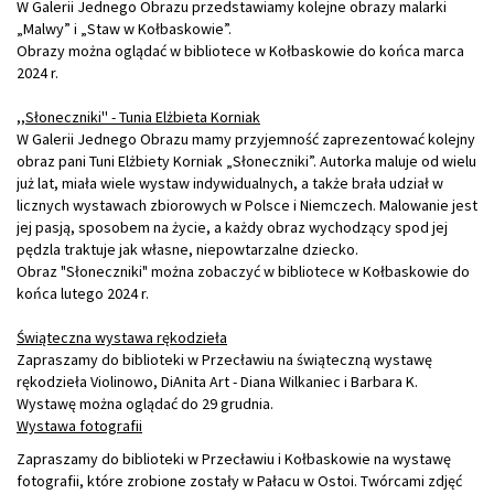
W Galerii Jednego Obrazu przedstawiamy kolejne obrazy malarki
„Malwy” i „Staw w Kołbaskowie”.
Obrazy można oglądać w bibliotece w Kołbaskowie do końca marca
2024 r.
,,Słoneczniki'' - Tunia Elżbieta Korniak
W Galerii Jednego Obrazu mamy przyjemność zaprezentować kolejny
obraz pani Tuni Elżbiety Korniak „Słoneczniki”. Autorka maluje od wielu
już lat, miała wiele wystaw indywidualnych, a także brała udział w
licznych wystawach zbiorowych w Polsce i Niemczech. Malowanie jest
jej pasją, sposobem na życie, a każdy obraz wychodzący spod jej
pędzla traktuje jak własne, niepowtarzalne dziecko.
Obraz "Słoneczniki" można zobaczyć w bibliotece w Kołbaskowie do
końca lutego 2024 r.
Świąteczna wystawa rękodzieła
Zapraszamy do biblioteki w Przecławiu na świąteczną wystawę
rękodzieła Violinowo, DiAnita Art - Diana Wilkaniec i Barbara K.
Wystawę można oglądać do 29 grudnia.
Wystawa fotografii
Zapraszamy do biblioteki w Przecławiu i Kołbaskowie na wystawę
fotografii, które zrobione zostały w Pałacu w Ostoi. Twórcami zdjęć