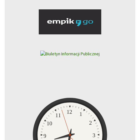
Zegar
12
1
11
2
10
3
9