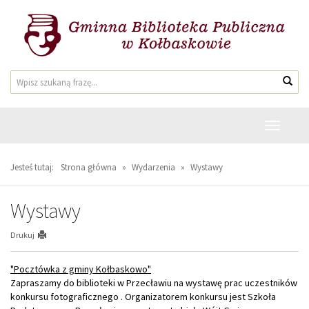
Przejdź
Przejdź
do
do
głównej
wyszukiwarki
treści
Wyszukiwarka
Wys
Przełącz
nawigacj
Jesteś tutaj:
Strona główna
»
Wydarzenia
»
Wystawy
Wystawy
Drukuj
"Pocztówka z gminy Kołbaskowo"
Zapraszamy do biblioteki w Przecławiu na wystawę prac uczestników
konkursu fotograficznego . Organizatorem konkursu jest Szkoła