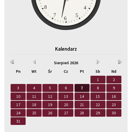
8
4
7
5
6
Kalendarz
Rok
Miesiąc
Miesiąc
Rok
Sierpień
2026
wcześniej
wcześniej
później
później
Pn
Wt
Śr
Cz
Pt
Sb
Nd
1
2
3
4
5
6
7
8
9
10
11
12
13
14
15
16
17
18
19
20
21
22
23
24
25
26
27
28
29
30
31