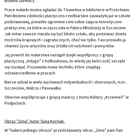
Bożena Surmacz.
Prace malarki można oglądać do 7 kwietnia w bibliotece w Przecławiu
Pani Bożena zdolności plastyczno-rzeźbiarskie zauważyła już w szkole
podstawowej, ponadto ogromnie ceni sobie zajęcia teoretyczno-
praktyczne, na które uczęszczała w Pałacu Młodzieży w Szczecinie.
Jak mówi zawsze starała się być blisko sztuki, aby podziwiać dzieła
mistrzów krajowych i zagranicznych, choć nie tylko. Fascynowało ją
również życie artystów oraz źródła ich natchnień i pomysłów.
Jej powrót do malarstwa nastąpił dzięki współpracy z grupą
plastyczną „Indygo” z Kołbaskowa, to wtedy jej twórczość zaczęła
się rozwijać. Poznawała nowe techniki, które znajdują
odzwierciedlenie w pracach.
Bierze udział w wielu wystawach indywidualnych i zbiorowych, m.in.:
Szczecinie, Wałczu i Pasewalku.
Obecnie współpracuje z grupą malarzy z Domu Kultury „Krzemień” w
Podjuchach.
Obraz "Zima". Autor Tunia Korniak.
W "Galerii jednego obrazu" przedstawiamy obraz „Zima” pani Tuni