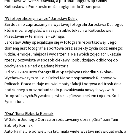
Podstawowa w Przecławiu
a, a patronat objęła Wójt Gminy
Kołbaskowo. Pocztówki można oglądać do 31 sierpnia.
"W fotograficznym wirze" Jarosław Dulny
Serdecznie zapraszamy na wystawę fotografii Jarosława Dulnego,
które można oglądać w naszych bibliotekach w Kołbaskowie i
Przecławiu w terminie 8 - 29 maja.
Jarosław Dulny specjalizuje się w fotografii reportażowej. Jego
domeną jest fotografia sportowa oraz aspekty życia codziennego:
ludzie, emocje, miejsca i wydarzenia. Na swoich zdjęciach ukazuje
rzeczy oczywiste w sposób ciekawy i pobudzający odbiorcę do
pochylenia się nad oglądaną historią.
Od roku 2020 uczy fotografii w Specjalnym Ośrodku Szkolno-
Wychowawczym nr 1 dla Dzieci Niepełnosprawnych Ruchowo w
Policach. Praca ta daje mu wiele satysfakcji i odrywa od trosk dnia
codziennego oraz pobudza do poszukiwania nowych wyzwań
fotograficznych.Prywatnie jest szczęśliwym mężem i ojcem. Kocha
życie i ludzi.
"Ona" Tunia Elżbieta Korniak
W Galerii Jednego Obrazu przedstawiamy obraz „Ona" pani
Tuni
Elżbiety Korniak.
Autorka maluje od wielu już lat, miała wiele wystaw indywidualnych, a