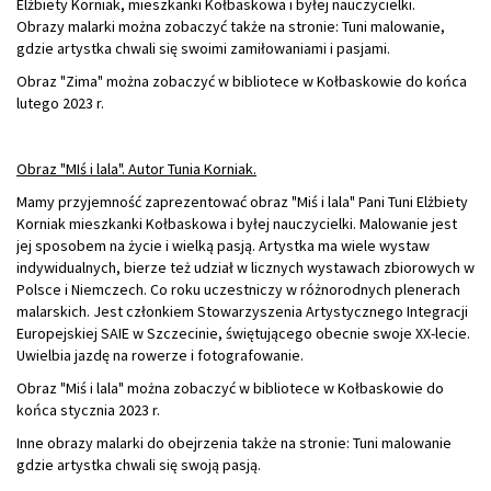
Elżbiety Korniak, mieszkanki Kołbaskowa i byłej nauczycielki.
Obrazy malarki można zobaczyć także na stronie: Tuni malowanie,
gdzie artystka chwali się swoimi zamiłowaniami i pasjami.
Obraz "Zima" można zobaczyć w bibliotece w Kołbaskowie do końca
lutego 2023 r.
Obraz "MIś i lala". Autor Tunia Korniak.
Mamy przyjemność zaprezentować obraz "Miś i lala" Pani Tuni Elżbiety
Korniak mieszkanki Kołbaskowa i byłej nauczycielki. Malowanie jest
jej sposobem na życie i wielką pasją. Artystka ma wiele wystaw
indywidualnych, bierze też udział w licznych wystawach zbiorowych w
Polsce i Niemczech. Co roku uczestniczy w różnorodnych plenerach
malarskich. Jest członkiem Stowarzyszenia Artystycznego Integracji
Europejskiej SAIE w Szczecinie, świętującego obecnie swoje XX-lecie.
Uwielbia jazdę na rowerze i fotografowanie.
Obraz "Miś i lala" można zobaczyć w bibliotece w Kołbaskowie do
końca stycznia 2023 r.
Inne obrazy malarki do obejrzenia także na stronie: Tuni malowanie
gdzie artystka chwali się swoją pasją.