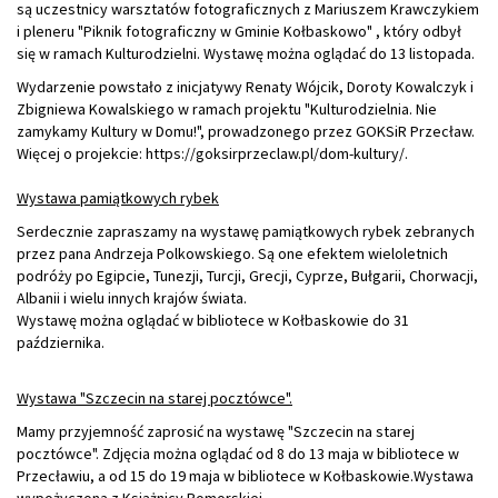
są uczestnicy warsztatów fotograficznych z Mariuszem Krawczykiem
i pleneru "Piknik fotograficzny w Gminie Kołbaskowo" , który odbył
się w ramach Kulturodzielni. Wystawę można oglądać do 13 listopada.
Wydarzenie powstało z inicjatywy Renaty Wójcik, Doroty Kowalczyk i
Zbigniewa Kowalskiego w ramach projektu "Kulturodzielnia. Nie
zamykamy Kultury w Domu!", prowadzonego przez GOKSiR Przecław.
Więcej o projekcie:
https://goksirprzeclaw.pl/dom-kultury/.
Wystawa pamiątkowych rybek
Serdecznie zapraszamy na wystawę pamiątkowych rybek zebranych
przez pana Andrzeja Polkowskiego. Są one efektem wieloletnich
podróży po Egipcie, Tunezji, Turcji, Grecji, Cyprze, Bułgarii, Chorwacji,
Albanii i wielu innych krajów świata.
Wystawę można oglądać w bibliotece w Kołbaskowie do 31
października.
Wystawa "Szczecin na starej pocztówce".
Mamy przyjemność zaprosić na wystawę "Szczecin na starej
pocztówce". Zdjęcia można oglądać od 8 do 13 maja w bibliotece w
Przecławiu, a od 15 do 19 maja w bibliotece w Kołbaskowie.Wystawa
wypożyczona z Książnicy Pomorskiej.